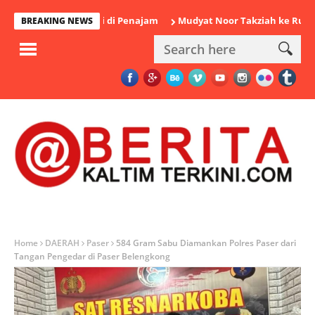
amankan Polisi di Penajam
Mudyat Noor Takziah ke Rumah Duka
BREAKING NEWS
Home
DAERAH
Paser
584 Gram Sabu Diamankan Polres Paser dari
Tangan Pengedar di Paser Belengkong