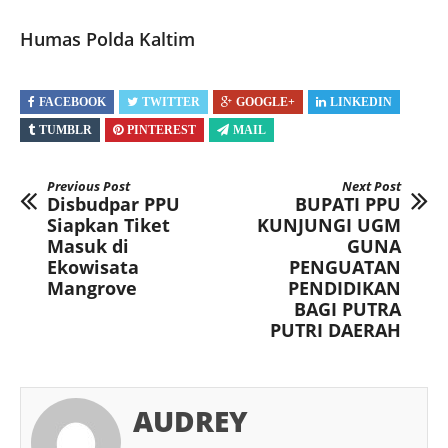
Humas Polda Kaltim
FACEBOOK
TWITTER
GOOGLE+
LINKEDIN
TUMBLR
PINTEREST
MAIL
Previous Post
Next Post
Disbudpar PPU
BUPATI PPU
Siapkan Tiket
KUNJUNGI UGM
Masuk di
GUNA
Ekowisata
PENGUATAN
Mangrove
PENDIDIKAN
BAGI PUTRA
PUTRI DAERAH
AUDREY