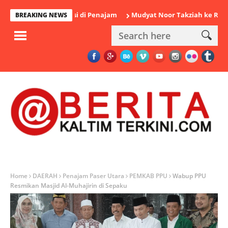
amankan Polisi di Penajam
Mudyat Noor Takziah ke Rumah Duka
BREAKING NEWS
Home
DAERAH
Penajam Paser Utara
PEMKAB PPU
Wabup PPU
Resmikan Masjid Al-Muhajirin di Sepaku