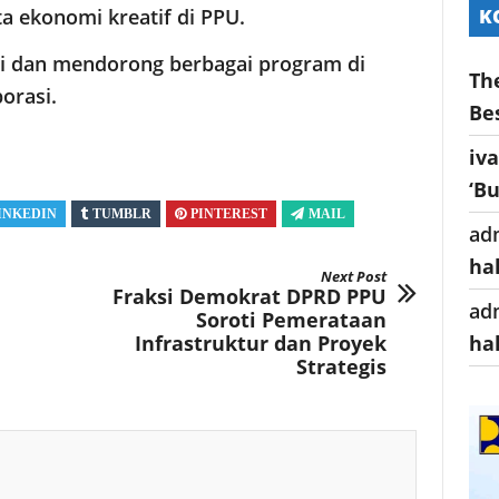
K
 ekonomi kreatif di PPU.
si dan mendorong berbagai program di
Th
orasi.
Be
iv
‘B
INKEDIN
TUMBLR
PINTEREST
MAIL
ad
ha
Next Post
Fraksi Demokrat DPRD PPU
ad
Soroti Pemerataan
ha
Infrastruktur dan Proyek
Strategis