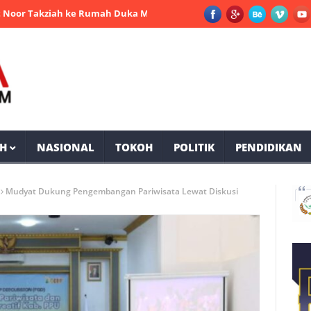
akziah ke Rumah Duka Mantan Bupati PPU Andi Harahap
Selama 
H
NASIONAL
TOKOH
POLITIK
PENDIDIKAN
Mudyat Dukung Pengembangan Pariwisata Lewat Diskusi