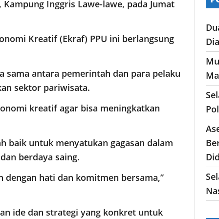
ll, Kampung Inggris Lawe-lawe, pada Jumat
Du
onomi Kreatif (Ekraf) PPU ini berlangsung
Di
Mu
a sama antara pemerintah dan para pelaku
Ma
n sektor pariwisata.
Se
konomi kreatif agar bisa meningkatkan
Po
As
Ber
gkah baik untuk menyatukan gagasan dalam
Di
dan berdaya saing.
Sel
rah dengan hati dan komitmen bersama,”
Nas
an ide dan strategi yang konkret untuk