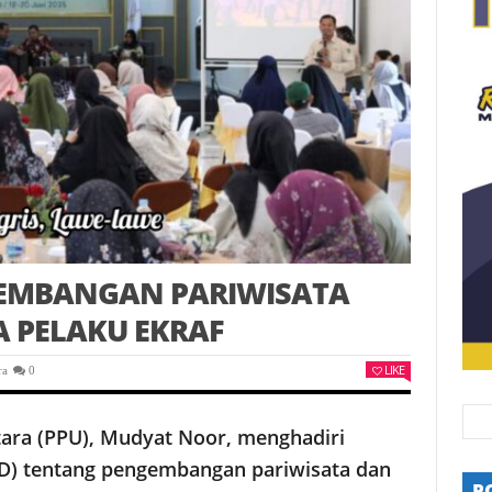
EMBANGAN PARIWISATA
A PELAKU EKRAF
LIKE
ra
0
ara (PPU), Mudyat Noor, menghadiri
GD) tentang pengembangan pariwisata dan
P