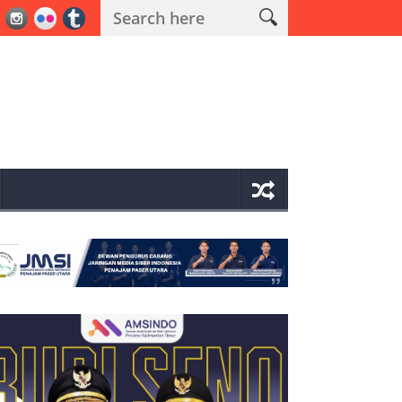
Operasi Antik Mahakam 2026 Polres PPU Ungkap 19 Kasus Narkoba