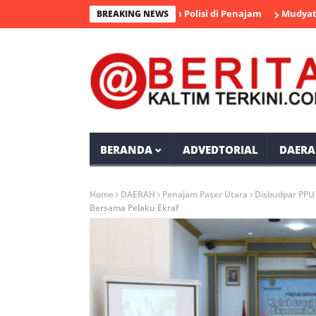
ngka Pengedar Sabu Diamankan Polisi di Penajam
Mudyat Noor T
BREAKING NEWS
BERANDA
ADVEDTORIAL
DAERA
Home
DAERAH
Penajam Paser Utara
Disbudpar PPU
Bersama Pelaku Ekraf