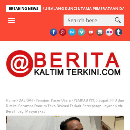
EMBATAN PULAU BALANG KUNCI UTAMA PEMERATAAN DAN URAT NAD
BREAKING NEWS
Home
DAERAH
Penajam Paser Utara
PEMKAB PPU
Bupati PPU dan
Direksi Perumda Danum Taka Diskusi Terkait Percepatan Layanan Air
Bersih bagi Masyarakat