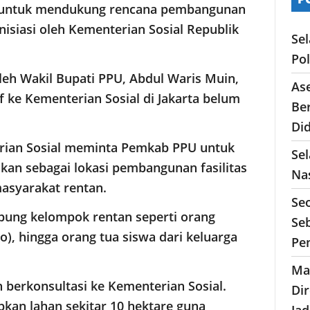
e untuk mendukung rencana pembangunan
inisiasi oleh Kementerian Sosial Republik
Se
Po
leh Wakil Bupati PPU, Abdul Waris Muin,
As
 ke Kementerian Sosial di Jakarta belum
Ber
Di
rian Sosial meminta Pemkab PPU untuk
Sel
an sebagai lokasi pembangunan fasilitas
Nas
syarakat rentan.
Se
pung kelompok rentan seperti orang
Seb
po), hingga orang tua siswa dari keluarga
Pe
Ma
 berkonsultasi ke Kementerian Sosial.
Di
an lahan sekitar 10 hektare guna
Ja