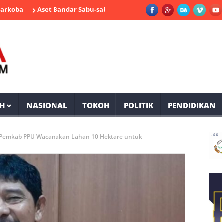
Aset Bandar Sabu-sabu Muara Komam Bernilai Miliaran Rupiah Dis
H
NASIONAL
TOKOH
POLITIK
PENDIDIKAN
Pemkab PPU Wacanakan Lahan 10 Hektare untuk