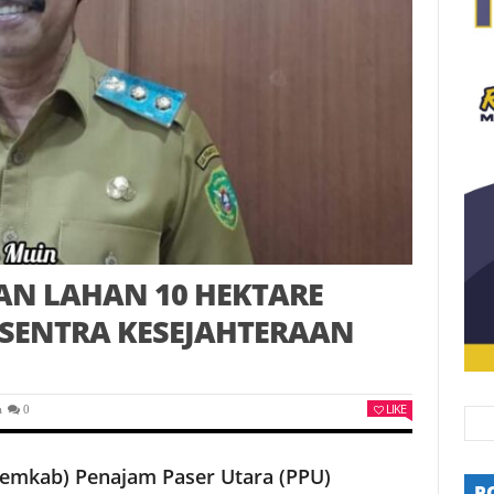
N LAHAN 10 HEKTARE
ENTRA KESEJAHTERAAN
LIKE
a
0
emkab) Penajam Paser Utara (PPU)
P