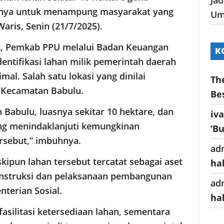
annya untuk menampung masyarakat yang
Um
Waris, Senin (21/7/2025).
t, Pemkab PPU melalui Badan Keuangan
K
entifikasi lahan milik pemerintah daerah
al. Salah satu lokasi yang dinilai
Th
h Kecamatan Babulu.
Be
Babulu, luasnya sekitar 10 hektare, dan
iv
ang menindaklanjuti kemungkinan
‘B
rsebut,” imbuhnya.
ad
ipun lahan tersebut tercatat sebagai aset
ha
nstruksi dan pelaksanaan pembangunan
ad
nterian Sosial.
ha
asilitasi ketersediaan lahan, sementara