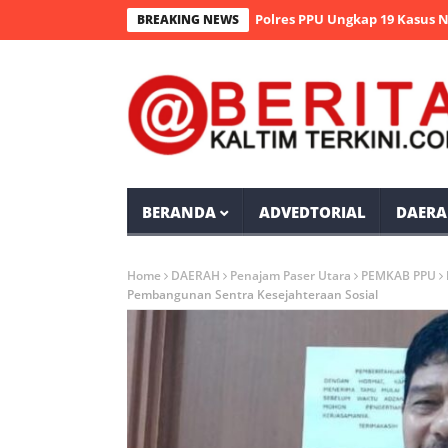
 Operasi Antik Mahakam 2026 Polres PPU Ungkap 19 Kasus Narkoba
BREAKING NEWS
BERANDA
ADVEDTORIAL
DAERA
Home
DAERAH
Penajam Paser Utara
PEMKAB PPU
Pembangunan Sentra Kesejahteraan Sosial