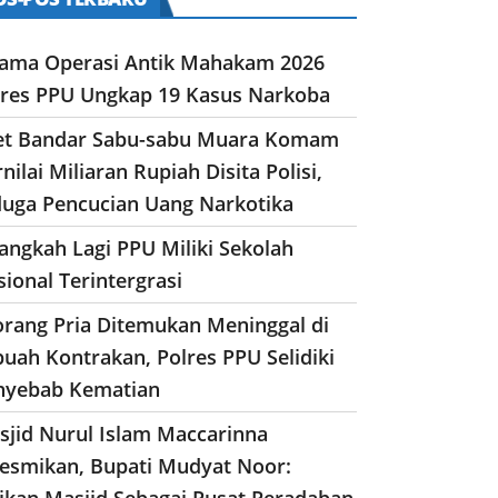
lama Operasi Antik Mahakam 2026
lres PPU Ungkap 19 Kasus Narkoba
et Bandar Sabu-sabu Muara Komam
nilai Miliaran Rupiah Disita Polisi,
duga Pencucian Uang Narkotika
angkah Lagi PPU Miliki Sekolah
ional Terintergrasi
orang Pria Ditemukan Meninggal di
uah Kontrakan, Polres PPU Selidiki
nyebab Kematian
sjid Nurul Islam Maccarinna
resmikan, Bupati Mudyat Noor:
dikan Masjid Sebagai Pusat Peradaban