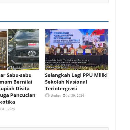
ar Sabu-sabu
Selangkah Lagi PPU Miliki
mam Bernilai
Sekolah Nasional
Rupiah Disita
Terintergrasi
iduga Pencucian
Audrey
Jul 30, 2026
kotika
ul 31, 2026