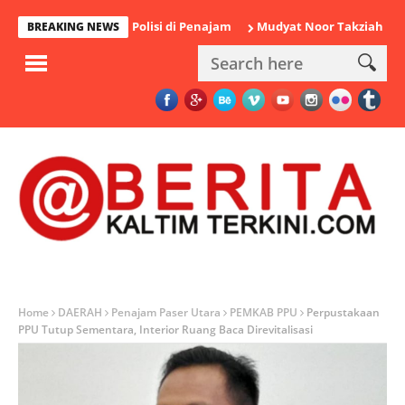
u Diamankan Polisi di Penajam
Mudyat Noor Takziah ke Rumah 
BREAKING NEWS
Home
DAERAH
Penajam Paser Utara
PEMKAB PPU
Perpustakaan
PPU Tutup Sementara, Interior Ruang Baca Direvitalisasi