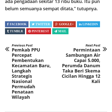
ada pengadaan sekitar 13 ribu buku. Itu pun
belum semuanya sempat ditata,” tutupnya.
FACEBOOK
TWITTER
GOOGLE+
LINKEDIN
TUMBLR
PINTEREST
MAIL
Previous Post
Next Post
Pemkab PPU
Permintaan
Percepat
Sambungan Air
Pembentukan
Capai 5.000,
Kecamatan Baru,
Perumda Danum
Langkah
Taka Beri Skema
Strategis
Cicilan Hingga 12
Nasional
Kali
Permudah
Penataan
Wilayah