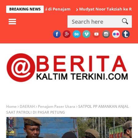
iamankan Polisi di Penajam
Mudyat Noor Takziah ke Rumah Duk
BREAKING NEWS
Home
DAERAH
Penajam Paser Utara
SATPOL PP AMANKAN ANJAL
SAAT PATROLI DI PASAR PETUNG