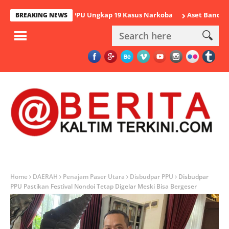
m 2026 Polres PPU Ungkap 19 Kasus Narkoba
Aset Bandar Sabu-sa
BREAKING NEWS
Home
DAERAH
Penajam Paser Utara
Disbudpar PPU
Disbudpar
PPU Pastikan Festival Nondoi Tetap Digelar Meski Bisa Bergeser