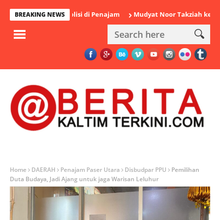
 Diamankan Polisi di Penajam
Mudyat Noor Takziah ke Rumah D
BREAKING NEWS
Home
DAERAH
Penajam Paser Utara
Disbudpar PPU
Pemilihan
Duta Budaya, Jadi Ajang untuk jaga Warisan Leluhur