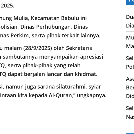
 2025.
Du
nung Mulia, Kecamatan Babulu ini
Di
polisian, Dinas Perhubungan, Dinas
as Perkim, serta pihak terkait lainnya.
Mu
Ma
 malam (28/9/2025) oleh Sekretaris
m sambutannya menyampaikan apresiasi
Se
Q, serta pihak-pihak yang telah
Po
TQ dapat berjalan lancar dan khidmat.
As
, namun juga sarana silaturahmi, syiar
Ber
ntaan kita kepada Al-Quran,” ungkapnya.
Di
Sel
Nas