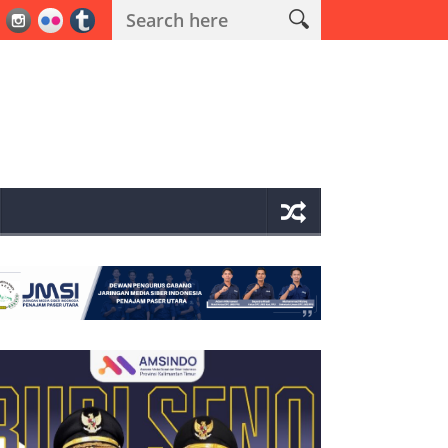
ma Operasi Antik Mahakam 2026 Polres PPU Ungkap 19 Kasus Narkob