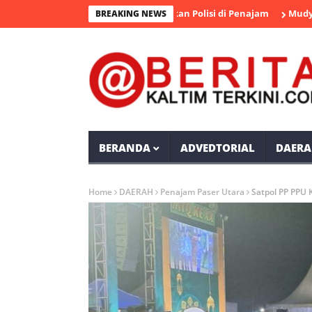
sangka Pengedar Sabu Diamankan Polisi di Penajam
Mudyat Noor
BREAKING NEWS
BERANDA
ADVEDTORIAL
DAERA
Home
DAERAH
Penajam Paser Utara
Satpol PP PPU