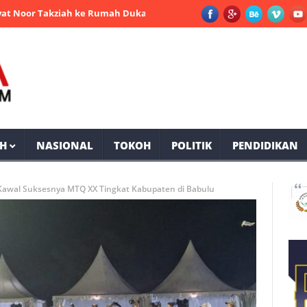
 Takziah ke Rumah Duka Mantan Bupati PPU Andi Harahap
Sela
H
NASIONAL
TOKOH
POLITIK
PENDIDIKAN
 Kawal Suksesnya MTQ XX Tingkat Kabupaten di Babulu