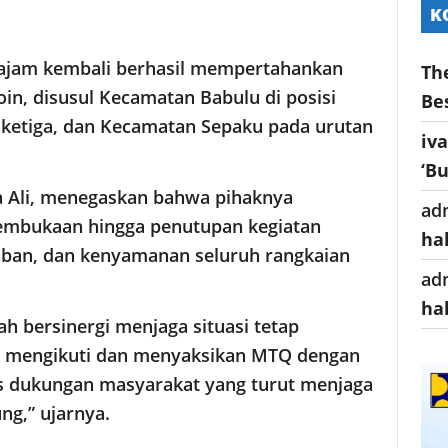
K
najam kembali berhasil mempertahankan
Th
in, disusul Kecamatan Babulu di posisi
Be
 ketiga, dan Kecamatan Sepaku pada urutan
iv
‘B
a Ali, menegaskan bahwa pihaknya
ad
embukaan hingga penutupan kegiatan
ha
iban, dan kenyamanan seluruh rangkaian
ad
ha
ah bersinergi menjaga situasi tetap
at mengikuti dan menyaksikan MTQ dengan
as dukungan masyarakat yang turut menjaga
ng,” ujarnya.