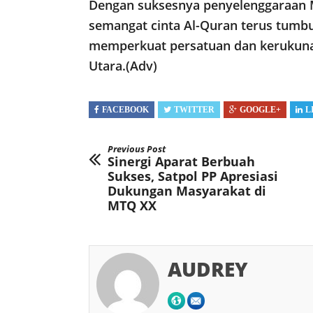
Dengan suksesnya penyelenggaraan M
semangat cinta Al-Quran terus tumbu
memperkuat persatuan dan kerukuna
Utara.(Adv)
FACEBOOK
TWITTER
GOOGLE+
L
Previous Post
Sinergi Aparat Berbuah
Sukses, Satpol PP Apresiasi
Dukungan Masyarakat di
MTQ XX
AUDREY