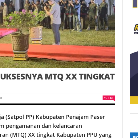
SUKSESNYA MTQ XX TINGKAT
LIKE
0
ja (Satpol PP) Kabupaten Penajam Paser
alam pengamanan dan kelancaran
ran (MTQ) XX tingkat Kabupaten PPU yang
P