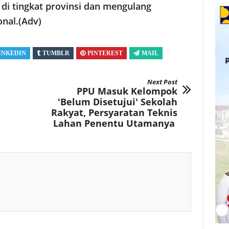
 di tingkat provinsi dan mengulang
nal.(Adv)
INKEDIN
TUMBLR
PINTEREST
MAIL
Next Post
PPU Masuk Kelompok
'Belum Disetujui' Sekolah
Rakyat, Persyaratan Teknis
Lahan Penentu Utamanya