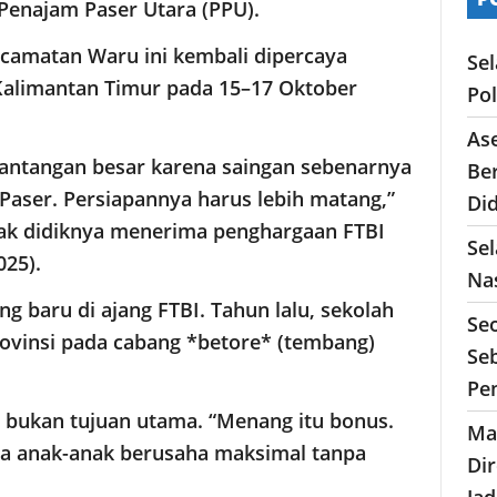
 Penajam Paser Utara (PPU).
ecamatan Waru ini kembali dipercaya
Se
 Kalimantan Timur pada 15–17 Oktober
Po
As
 tantangan besar karena saingan sebenarnya
Ber
Paser. Persiapannya harus lebih matang,”
Di
ak didiknya menerima penghargaan FTBI
Sel
025).
Nas
 baru di ajang FTBI. Tahun lalu, sekolah
Se
provinsi pada cabang *betore* (tembang)
Seb
Pe
ukan tujuan utama. “Menang itu bonus.
Ma
a anak-anak berusaha maksimal tanpa
Di
Ja