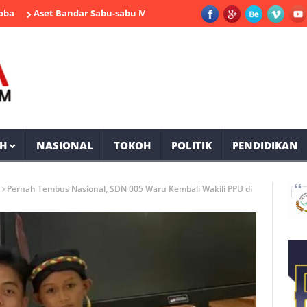
Aset Bandar Sabu-sabu Muara Komam Bernilai Miliaran Rupiah Disita
H
NASIONAL
TOKOH
POLITIK
PENDIDIKAN
Pernah Tembus Nasional, SDN 005 Waru Kembali Wakili PPU di