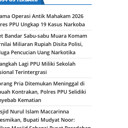
lama Operasi Antik Mahakam 2026
lres PPU Ungkap 19 Kasus Narkoba
et Bandar Sabu-sabu Muara Komam
nilai Miliaran Rupiah Disita Polisi,
duga Pencucian Uang Narkotika
angkah Lagi PPU Miliki Sekolah
ional Terintergrasi
orang Pria Ditemukan Meninggal di
uah Kontrakan, Polres PPU Selidiki
nyebab Kematian
sjid Nurul Islam Maccarinna
resmikan, Bupati Mudyat Noor:
dikan Masjid Sebagai Pusat Peradaban