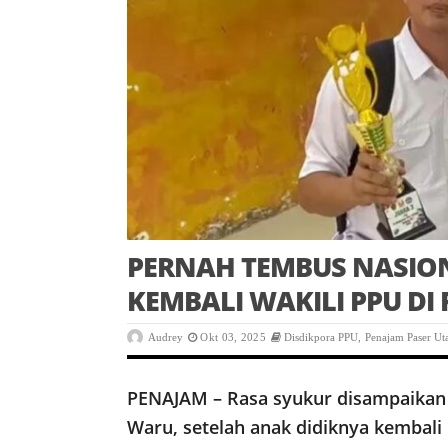
PERNAH TEMBUS NASION
KEMBALI WAKILI PPU DI 
Audrey
Okt 03, 2025
Disdikpora PPU
,
Penajam Paser Ut
PENAJAM – Rasa syukur disampaikan 
Waru, setelah anak didiknya kembali