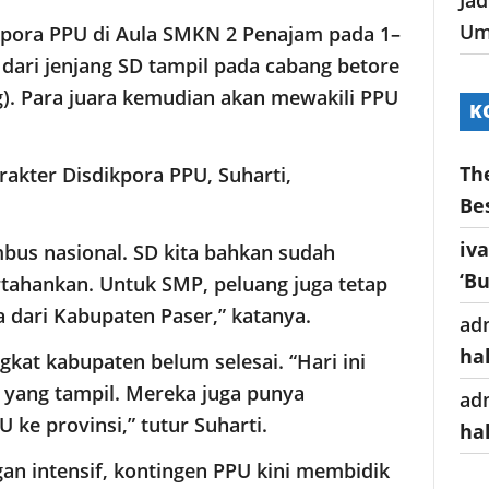
Um
ikpora PPU di Aula SMKN 2 Penajam pada 1–
 dari jenjang SD tampil pada cabang betore
. Para juara kemudian akan mewakili PPU
K
Th
akter Disdikpora PPU, Suharti,
Be
iv
bus nasional. SD kita bahkan sudah
‘B
ertahankan. Untuk SMP, peluang juga tetap
 dari Kabupaten Paser,” katanya.
ad
ha
kat kabupaten belum selesai. “Hari ini
P yang tampil. Mereka juga punya
ad
ke provinsi,” tutur Suharti.
ha
 intensif, kontingen PPU kini membidik