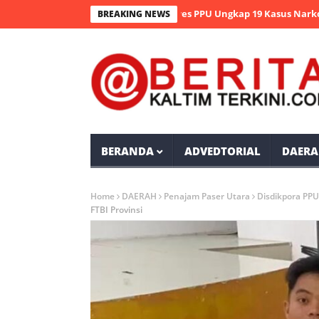
erasi Antik Mahakam 2026 Polres PPU Ungkap 19 Kasus Narkoba
BREAKING NEWS
BERANDA
ADVEDTORIAL
DAERA
Home
DAERAH
Penajam Paser Utara
Disdikpora PPU
FTBI Provinsi