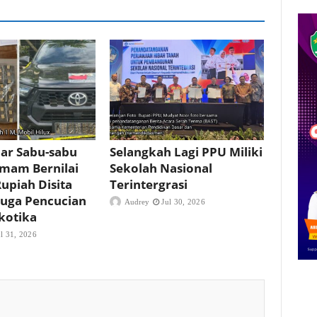
ar Sabu-sabu
Selangkah Lagi PPU Miliki
mam Bernilai
Sekolah Nasional
Rupiah Disita
Terintergrasi
iduga Pencucian
Audrey
Jul 30, 2026
kotika
ul 31, 2026