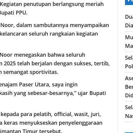
. Kegiatan penutupan berlangsung meriah
Bupati PPU.
Du
t Noor, dalam sambutannya menyampaikan
Di
s kelancaran seluruh rangkaian kegiatan
Mu
Ma
 Noor menegaskan bahwa seluruh
Se
 2025 telah berjalan dengan sukses, tertib,
Po
 semangat sportivitas.
As
najam Paser Utara, saya ingin
Ber
asih yang sebesar-besarnya,” ujar Bupati
Di
Sel
epada para pelatih, official, wasit, juri,
Nas
rja keras menyukseskan penyelenggaraan
alimantan Timur tersebut.