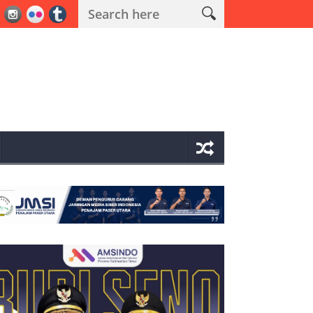
 Operasi Antik Mahakam 2026 Polres PPU Ungkap 19 Kasus Narkoba