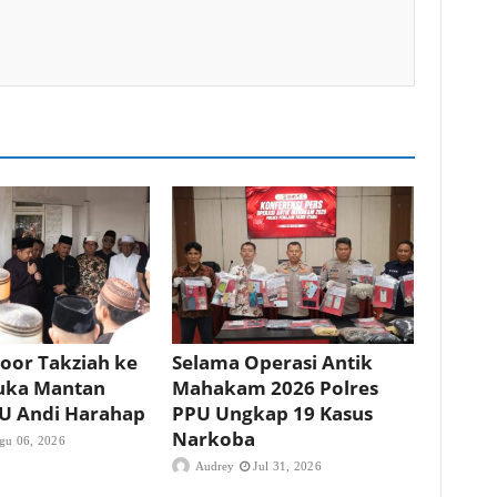
oor Takziah ke
Selama Operasi Antik
uka Mantan
Mahakam 2026 Polres
PU Andi Harahap
PPU Ungkap 19 Kasus
Narkoba
gu 06, 2026
Audrey
Jul 31, 2026