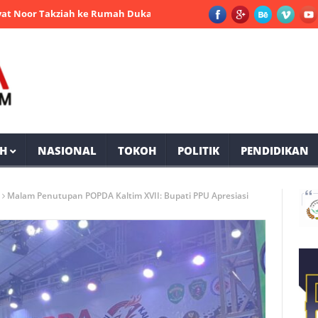
Takziah ke Rumah Duka Mantan Bupati PPU Andi Harahap
Selama
H
NASIONAL
TOKOH
POLITIK
PENDIDIKAN
Malam Penutupan POPDA Kaltim XVII: Bupati PPU Apresiasi