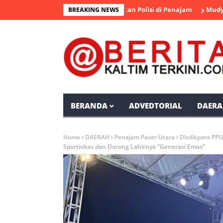
ngka Pengedar Sabu Diamankan Polisi di Penajam
Mudyat Noor 
BREAKING NEWS
BERANDA
ADVEDTORIAL
DAERA
Home
DAERAH
Penajam Paser Utara
Disdikpora PPU
Sportivitas dan Dorong Lahirnya “Generasi Emas”