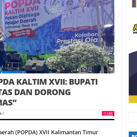
A KALTIM XVII: BUPATI
VITAS DAN DORONG
MAS”
LIKE
0
aerah (POPDA) XVII Kalimantan Timur
P