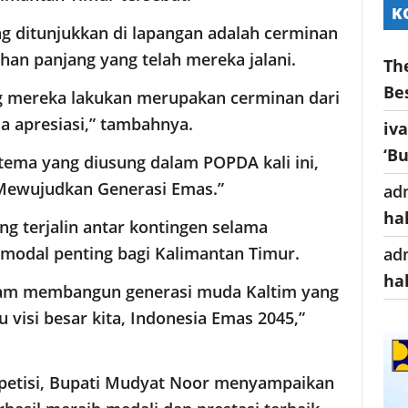
K
g ditunjukkan di lapangan adalah cerminan
tihan panjang yang telah mereka jalani.
Th
Be
ng mereka lakukan merupakan cerminan dari
a apresiasi,” tambahnya.
iv
‘B
tema yang diusung dalam POPDA kali ini,
 Mewujudkan Generasi Emas.”
ad
ha
g terjalin antar kontingen selama
odal penting bagi Kalimantan Timur.
ad
ha
alam membangun generasi muda Kaltim yang
 visi besar kita, Indonesia Emas 2045,”
ompetisi, Bupati Mudyat Noor menyampaikan