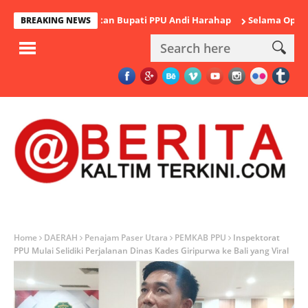
ah Duka Mantan Bupati PPU Andi Harahap
Selama Operasi Antik
BREAKING NEWS
Home
DAERAH
Penajam Paser Utara
PEMKAB PPU
Inspektorat
PPU Mulai Selidiki Perjalanan Dinas Kades Giripurwa ke Bali yang Viral