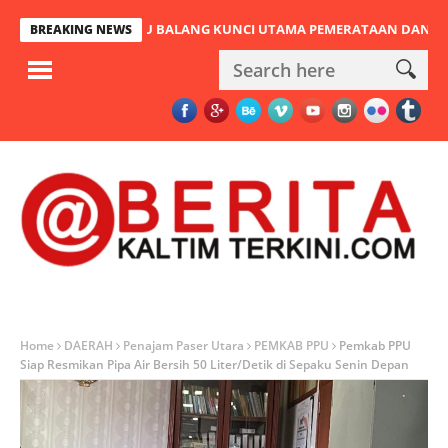
MBATAN PULAU BALANG KUNCI UTAMA PEMERATAAN DAN URAT NADI
BREAKING NEWS
Home
DAERAH
Penajam Paser Utara
PEMKAB PPU
Pemkab PPU
Siap Resmikan Pipa Air Bersih 50 Liter/Detik di Sepaku Senin Depan