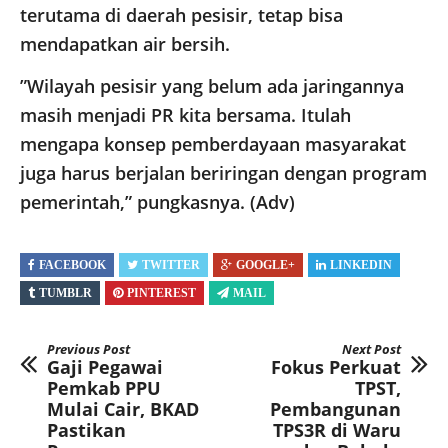
terutama di daerah pesisir, tetap bisa
mendapatkan air bersih.
​”Wilayah pesisir yang belum ada jaringannya
masih menjadi PR kita bersama. Itulah
mengapa konsep pemberdayaan masyarakat
juga harus berjalan beriringan dengan program
pemerintah,” pungkasnya. (Adv)
FACEBOOK
TWITTER
GOOGLE+
LINKEDIN
TUMBLR
PINTEREST
MAIL
Previous Post
Next Post
Gaji Pegawai
Fokus Perkuat
Pemkab PPU
TPST,
Mulai Cair, BKAD
Pembangunan
Pastikan
TPS3R di Waru