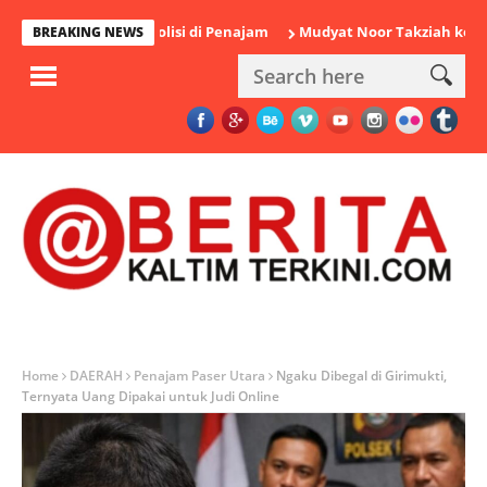
Diamankan Polisi di Penajam
Mudyat Noor Takziah ke Rumah Du
BREAKING NEWS
Home
DAERAH
Penajam Paser Utara
Ngaku Dibegal di Girimukti,
Ternyata Uang Dipakai untuk Judi Online